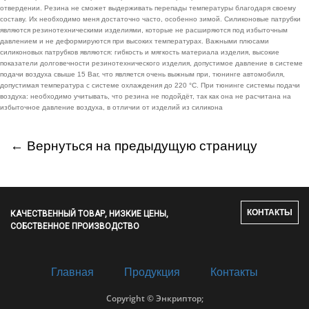
отвердении. Резина не сможет выдерживать перепады температуры благодаря своему
составу. Их необходимо меня достаточно часто, особенно зимой. Силиконовые патрубки
являются резинотехническими изделиями, которые не расширяются под избыточным
давлением и не деформируются при высоких температурах. Важными плюсами
силиконовых патрубков являются: гибкость и мягкость материала изделия, высокие
показатели долговечности резинотехнического изделия, допустимое давление в системе
подачи воздуха свыше 15 Bar, что является очень выжным при, тюнинге автомобиля,
допустимая температура с системе охлаждения до 220 °C. При тюнинге системы подачи
воздуха: необходимо учитывать, что резина не подойдёт, так как она не расчитана на
избыточное давление воздуха, в отличии от изделий из силикона
← Вернуться на предыдущую страницу
КОНТАКТЫ
КАЧЕСТВЕННЫЙ ТОВАР, НИЗКИЕ ЦЕНЫ,
СОБСТВЕННОЕ ПРОИЗВОДСТВО
Главная
Продукция
Контакты
Copyright © Энкриптор;