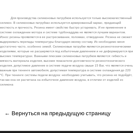
Для производства силиконовых патрубков используется только высококачественный
силикон. В силиконовых патрубках используется армированный каркас, придающий
жесткость и прочность. Резина имеет свойство быстро устаревать. И ее применение в
системе охлаждении мотора и системе турбонаддува не является лучшим вариантом.
Износ резины проявляется в ее растрескивании, поломках, отвердении. Резина не сможет
выдерживать перепады температуры благодаря своему составу. Их необходимо меня
достаточно часто, особенно зимой. Силиконовые патрубки являются резинотехническими
изделиями, которые не расширяются под избыточным давлением и не деформируются при
высоких температурах. Важными плюсами силиконовых патрубков являются: гибкость и
мягкость материала изделия, высокие показатели долговечности резинотехнического
изделия, допустимое давление в системе подачи воздуха свыше 15 Bar, что является очень
важным при тюнинге автомобиля, допустимая температура в системе охлаждения до 220
°C. При тюнинге системы подачи воздуха: необходимо учитывать, что резина не подойдёт,
так как она не расчитана на избыточное давление воздуха, в отличии от изделий из
силикона
← Вернуться на предыдущую страницу